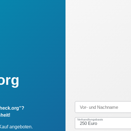
org
check.org“?
heit!
Verhandlungsbasis
 Kauf angeboten.